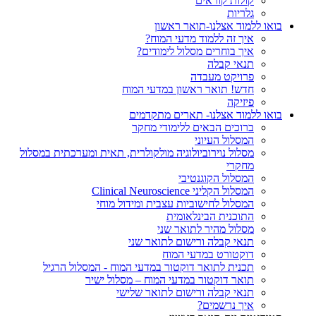
קולות קוראים
גלריות
בואו ללמוד אצלנו-תואר ראשון
איך זה ללמוד מדעי המוח?
איך בוחרים מסלול לימודים?
תנאי קבלה
פרויקט מעבדה
חדש! תואר ראשון במדעי המוח
פיזיקה
בואו ללמוד אצלנו- תארים מתקדמים
ברוכים הבאים ללימודי מחקר
המסלול העיוני
מסלול נוירוביולוגיה מולקולרית, תאית ומערכתית במסלול
מחקרי
המסלול הקוגנטיבי
המסלול הקליני Clinical Neuroscience
המסלול לחישוביות עצבית ומידול מוחי
התוכנית הבינלאומית
מסלול מהיר לתואר שני
תנאי קבלה ורישום לתואר שני
דוקטורט במדעי המוח
תכנית לתואר דוקטור במדעי המוח - המסלול הרגיל
תואר דוקטור במדעי המוח – מסלול ישיר
תנאי קבלה ורישום לתואר שלישי
איך נרשמים?