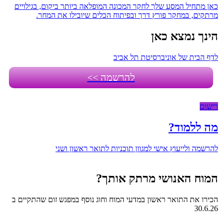
כאן מתחיל המסע שלך לחקר המכונה המופלאה ביותר ביקום, בגילויים
מרתקים, במחקר פורץ דרך ובפיתוח הכלים שיובילו את המחר.
הינך נמצא כאן
לדף הבית של אוניברסיטת תל אביב
להרשמה >>
רישום
מה ללמוד?
להרשמה ולייעוץ אישי למגוון תוכניות לתואר ראשון ושני
המוח האנושי מרתק אותך?
הכירו את התואר ראשון במדעי המוח וחוג נוסף במפגש זום שהתקיים ב
30.6.26