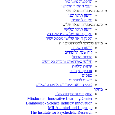
התפלגות ציוני גמר
יועצי התואר הראשון
סטודנטים.יות-תואר שני
ידיעון תואר שני
תקנון לימודים
סטודנטים.יות-תואר שלישי
ידיעון תואר שלישי
תקנון תואר שלישי-מסלול רגיל
תקנון תואר שלישי-מסלול ישיר
מידע שימושי לסטודנטים.יות
ידיעון תשפ"ה
לוח שנת הלימודים
חרבות הברזל
חילופי סטודנטים והכרה בקורסים
קרנות ומלגות
ארכיון תקנונים
טפסים
רישום לקורסים
נוהלי הוראה ולימודים אוניברסיטאיים
מחקר
החוקרים והחוקרות שלנו
Minducate - Innovative Learning Center
Brainboost - Science Industry Innovation
MILA - mind and language
The Institute for Psychedelic Research