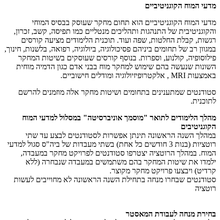
מדעי המוח הקוגניטיביים
מדעי המוח הקוגניטיביים הוא תחום מחקר שעוסק בבסיס המוחי
והקוגניטיבית של התנהגות ותהליכים מנטליים כמו תפיסה, קשב, זכרון,
רגשות, קבלת החלטות, שפה ועוד. תוכנית הלימודים מציעה קורסים
במגוון רב של תחומים ביניהם פסיכולוגיה, ביולוגיה, רפואה, בלשנות, חינוך,
פילוסופיה, קולנוע, וספרות. בנוסף קורסים שעוסקים בשיטות המחקר
השונות שנעשה בהם שימוש למחקר מוח בבני אדם כגון הדמיה מוחית
באמצעות MRI , אלקטרופיזיולוגיה ומודלים חישוביים.
סטודנטים שמתענינים בתחומים ושיטות מחקר אלה מוזמנים להרשם
לתוכנית.
מהלך הלימודים לתואר "מוסמך אוניברסיטה" במסלול למדעי המוח
הקוגניטיבים
במהלך השנה הראשונה תינתן אפשרות לסטודנטים לבצע עד שתי
רוטציות (בנות 3 חודשים כל אחת) בשתי מעבדות של ביה"ס סגול למדעי
המוח. במהלך הרוטציה יצטרפו סטודנטים לפרויקט מחקר במעבדה,
ילמדו את שיטות המחקר בהם משתמשים במעבדה שנבחרה (ללא
קרדיט) ויבצעו פרויקט מחקר מקוצר.
סטודנטים שבחרו מנחה בתחילת השנה הראשונה לא מחוייבים לעשות
רוטציה
בחירת מנחה לעבודת המאסטר