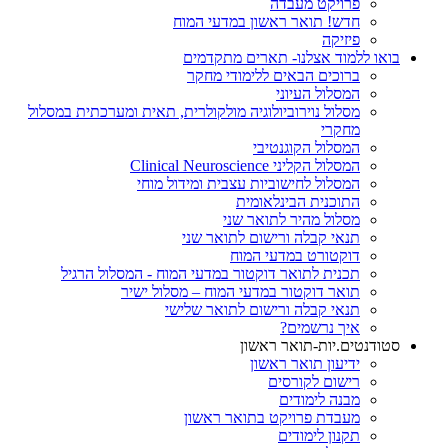
פרויקט מעבדה
חדש! תואר ראשון במדעי המוח
פיזיקה
בואו ללמוד אצלנו- תארים מתקדמים
ברוכים הבאים ללימודי מחקר
המסלול העיוני
מסלול נוירוביולוגיה מולקולרית, תאית ומערכתית במסלול
מחקרי
המסלול הקוגנטיבי
המסלול הקליני Clinical Neuroscience
המסלול לחישוביות עצבית ומידול מוחי
התוכנית הבינלאומית
מסלול מהיר לתואר שני
תנאי קבלה ורישום לתואר שני
דוקטורט במדעי המוח
תכנית לתואר דוקטור במדעי המוח - המסלול הרגיל
תואר דוקטור במדעי המוח – מסלול ישיר
תנאי קבלה ורישום לתואר שלישי
איך נרשמים?
סטודנטים.יות-תואר ראשון
ידיעון תואר ראשון
רישום לקורסים
מבנה לימודים
מעבדת פרויקט בתואר ראשון
תקנון לימודים