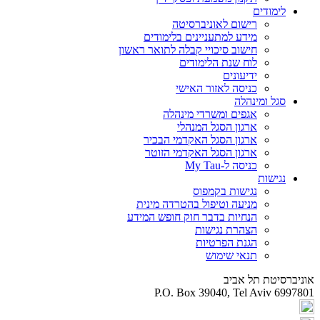
לימודים
רישום לאוניברסיטה
מידע למתעניינים בלימודים
חישוב סיכויי קבלה לתואר ראשון
לוח שנת הלימודים
ידיעונים
כניסה לאזור האישי
סגל ומינהלה
אגפים ומשרדי מינהלה
ארגון הסגל המנהלי
ארגון הסגל האקדמי הבכיר
ארגון הסגל האקדמי הזוטר
כניסה ל-My Tau
נגישות
נגישות בקמפוס
מניעה וטיפול בהטרדה מינית
הנחיות בדבר חוק חופש המידע
הצהרת נגישות
הגנת הפרטיות
תנאי שימוש
אוניברסיטת תל אביב
P.O. Box 39040, Tel Aviv 6997801