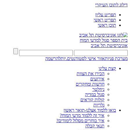
דילוג לתוכן העיקרי
תפריט עליון
תפריט ראשי
תוכן ראשי
בית הספר סגול למדעי המוח
אוניברסיטת תל אביב
מערכת פניות
אזור אישי לסטודנטים.יות
להרשמה
קצת עלינו
הכירו את הצוות
אירועים
חדשות ומחקרים
ניוזלטר
סגול במדיה
קולות קוראים
גלריות
בואו ללמוד אצלנו-תואר ראשון
איך זה ללמוד מדעי המוח?
איך בוחרים מסלול לימודים?
תנאי קבלה