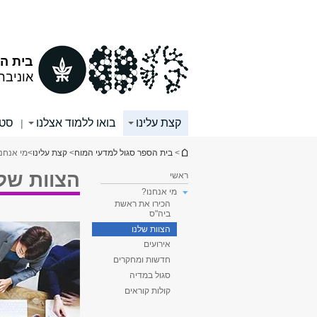
תוכן
תפריט
עליון
ראשי
בית ה
אוניבר
קצת עלינו
בואו ללמוד אצלנו
סטו
|
הינך נמצא כאן
>
בית הספר סגול למדעי המוח
>
קצת עלינו
>
מי אנחנו
הצוות שלנ
ראשי
מי אנחנו?
הכירו את ראשת
ביה"ס
הצוות שלנו
אירועים
חדשות ומחקרים
סגול במדיה
קולות קוראים