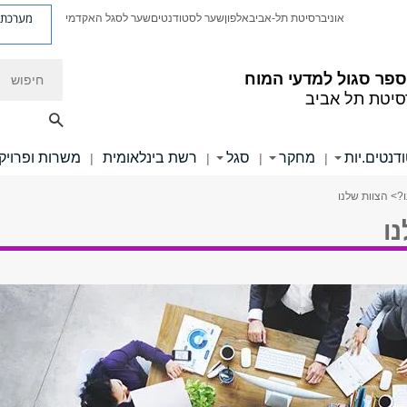
מערכת פ
אוניברסיטת תל-אביב
אלפון
שער לסטודנטים
שער לסגל האקדמי
חיפוש
ספר סגול למדעי המוח
סיטת תל אביב
דנטים.יות
מחקר
סגל
רשת בינלאומית
משרות ופרויק
|
|
|
|
?
> הצוות שלנו
ו