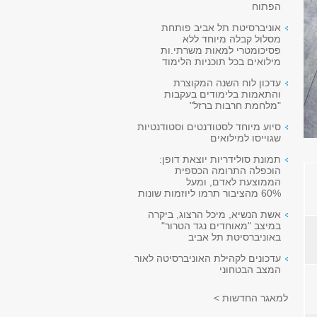
הפתוח
אוניברסיטת תל אביב פותחת
מסלול קבלה מיוחד ללא
פסיכומטרי למאות משרתי.ות
מילואים בכל תוכניות הלימוד
עדכון לוח השנה המקוצרת
והתאמות בלימודים בעקבות
"מלחמת חרבות ברזל"
סיוע מיוחד לסטודנטים וסטודנטיות
שגוייסו למילואים
תמונת סולידריות יוצאת דופן:
הוכפלה התרומה הכספית
הממוצעת לאדם, ומעל
60% מהציבור תרמו ליוזמות שונות
אשת הנשיא, מיכל הרצוג, ביקרה
במיצב "מאוחדים נגד הטרור"
באוניברסיטת תל אביב
עדכונים לקהילת האוניברסיטה לאור
המצב הבטחוני
למאגר החדשות >