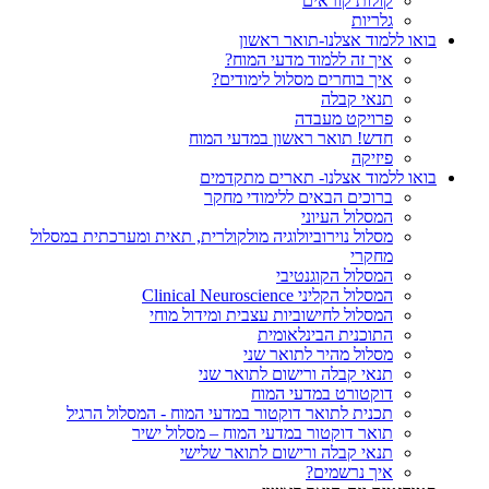
קולות קוראים
גלריות
בואו ללמוד אצלנו-תואר ראשון
איך זה ללמוד מדעי המוח?
איך בוחרים מסלול לימודים?
תנאי קבלה
פרויקט מעבדה
חדש! תואר ראשון במדעי המוח
פיזיקה
בואו ללמוד אצלנו- תארים מתקדמים
ברוכים הבאים ללימודי מחקר
המסלול העיוני
מסלול נוירוביולוגיה מולקולרית, תאית ומערכתית במסלול
מחקרי
המסלול הקוגנטיבי
המסלול הקליני Clinical Neuroscience
המסלול לחישוביות עצבית ומידול מוחי
התוכנית הבינלאומית
מסלול מהיר לתואר שני
תנאי קבלה ורישום לתואר שני
דוקטורט במדעי המוח
תכנית לתואר דוקטור במדעי המוח - המסלול הרגיל
תואר דוקטור במדעי המוח – מסלול ישיר
תנאי קבלה ורישום לתואר שלישי
איך נרשמים?