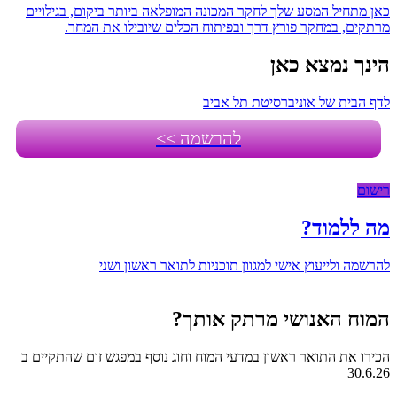
כאן מתחיל המסע שלך לחקר המכונה המופלאה ביותר ביקום, בגילויים
מרתקים, במחקר פורץ דרך ובפיתוח הכלים שיובילו את המחר.
הינך נמצא כאן
לדף הבית של אוניברסיטת תל אביב
להרשמה >>
רישום
מה ללמוד?
להרשמה ולייעוץ אישי למגוון תוכניות לתואר ראשון ושני
המוח האנושי מרתק אותך?
הכירו את התואר ראשון במדעי המוח וחוג נוסף במפגש זום שהתקיים ב
30.6.26