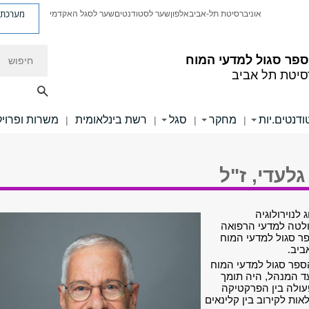
מערכת פ
אוניברסיטת תל-אביב
אלפון
שער לסטודנטים
שער לסגל האקדמי
חיפוש
ספר סגול למדעי המוח
סיטת תל אביב
דנטים.יות
מחקר
סגל
רשת בינלאומית
משרות ופרוי
|
|
|
|
גלעדי, ז"ל
לנוירולוגיה
קולטה למדעי הרפואה
פר סגול למדעי המוח
ביב
.
הספר סגול למדעי המוח
עד המנהל, היה תומך
עולה בין הפרקטיקה
ות לקירוב בין קלינאים