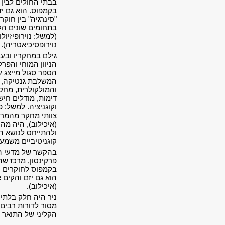
בבתי החולים לבין
בקמפוס. הוא גם יז
"סינרגיה" בין חוקר
בתחומים שונים הק
(למשל
:
נוירופיזיולו
נוירופסיכיאטריה).
גילם במחקריו ובע
הניוון המוחי והפר
הספר סגול מייצג ע
המשלבת גנטיקה, 
והמולקולרית, מחק
דימות, מודלים חיש
וקוגניציה. למשל: פ
צוותי מחקר מהמרכ
(איכילוב), היה מה
ולהתייחס לנושא ה
קוגניטיביים משמעו
בהקשר של מדעי המ
פרקינסון, מרכז ש
בקמפוס לחוקרים ו
הוא גם יזם והקים 
(איכילוב)
.
ניר היה חלק בלתי
מסור לדורות רבים
הקליני של התואר 