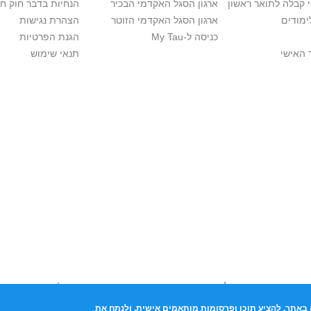
י קבלה לתואר ראשון
ארגון הסגל האקדמי הבכיר
הנחיות בדבר חוק ח
ימודים
ארגון הסגל האקדמי הזוטר
הצהרת נגישות
כניסה ל-My Tau
הגנת הפרטיות
 האישי
תנאי שימוש
יות יוצרים. אם בבעלותך זכויות יוצרים בתכנים שנמצאים פה ו/או השימוש ש
נות בהקדם לכתובת שכאן >>
באתר, להציע תוכן ופרסומות מותאמים אישית, ולנתח את