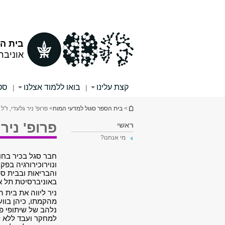
תוכן
תפריט
עליון
ראשי
בית ה
אוניבר
קצת עלינו
בואו ללמוד אצלנו
סטו
|
|
הינך נמצא כאן
>
בית הספר סגול למדעי המוח
> פרופ' ניר גלעדי, ז"ל
פרופ' ניר 
ראשי
מי אנחנו?
חבר סגל בכיר בחוג 
ונוירוכירורגיה בפ
והבריאות ובבית ס
באוניברסיטת תל א
ניר ליווה את בית 
מהקמתו, כיהן בוו
נלהב של שיתופי פ
למחקר ועבד ללא לא