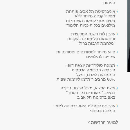
הפתוח
אוניברסיטת תל אביב פותחת
מסלול קבלה מיוחד ללא
פסיכומטרי למאות משרתי.ות
מילואים בכל תוכניות הלימוד
עדכון לוח השנה המקוצרת
והתאמות בלימודים בעקבות
"מלחמת חרבות ברזל"
סיוע מיוחד לסטודנטים וסטודנטיות
שגוייסו למילואים
תמונת סולידריות יוצאת דופן:
הוכפלה התרומה הכספית
הממוצעת לאדם, ומעל
60% מהציבור תרמו ליוזמות שונות
אשת הנשיא, מיכל הרצוג, ביקרה
במיצב "מאוחדים נגד הטרור"
באוניברסיטת תל אביב
עדכונים לקהילת האוניברסיטה לאור
המצב הבטחוני
למאגר החדשות >