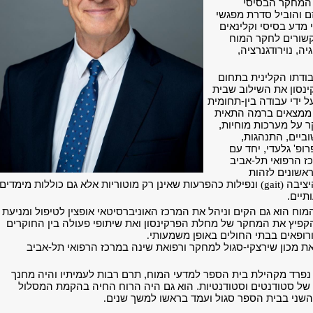
 המחקר הבסיסי
ם והוביל סדרת מפגשי
י מדע בסיסי וקלינאים
שורים לחקר המוח
גיה, נוירודגנרציה,
בודתו הקלינית בתחום
קינסון את השילוב שבית
ל ידי עבודה בין-תחומית
ממצאים ברמה התאית
ר על מערכות מוחיות,
וביים, התנהגות,
רופ' גלעדי, יחד עם
ז הרפואי תל-אביב
ראשונים לזהות
יציבה
(gait)
ונפילות כהפרעות שאינן רק מוטוריות אלא גם כוללות מימדים
תיים
.
וח הוא גם הקים וניהל את המרכז האוניברסיטאי אופצין לטיפול ומניעת
הקפיץ את המחקר של מחלת הפרקינסון ואת שיתופי פעולה בין החוקרים
רופאים בבתי החולים באופן משמעותי
.
את מכון שירצקי-סגול למחקר ורפואת שינה במרכז הרפואי תל-אביב
 נפרד מקהילת בית הספר למדעי המוח, תרם רבות לעמיתיו והיה מחנך
 של סטודנטים וסטודנטיות. הוא גם היה הרוח החיה בהקמת המסלול
השני בבית הספר סגול ועמד בראשו למשך שנים
.