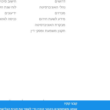
דרושים
חישוב סיכוי
נהלי האוניברסיטה
לוח שנת הל
מכרזים
ידיעונים
מידע לשעת חירום
כניסה לאזור
מבקרת האוניברסיטה
תקנון משמעת ופסקי דין
אוניברסיטת תל אביב עושה כל מאמץ לכבד זכו
קובצי קוקיז
שנעשה בתכנים אלה לדעתך מפר זכויות
נא לפ
אנחנו משתמשים בקבצי קוקיז כדי לשפר את חווית הגלישה 