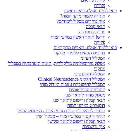
קולות קוראים
גלריות
בואו ללמוד אצלנו-תואר ראשון
איך זה ללמוד מדעי המוח?
איך בוחרים מסלול לימודים?
תנאי קבלה
פרויקט מעבדה
חדש! תואר ראשון במדעי המוח
פיזיקה
בואו ללמוד אצלנו- תארים מתקדמים
ברוכים הבאים ללימודי מחקר
המסלול העיוני
מסלול נוירוביולוגיה מולקולרית, תאית ומערכתית במסלול
מחקרי
המסלול הקוגנטיבי
המסלול הקליני Clinical Neuroscience
המסלול לחישוביות עצבית ומידול מוחי
התוכנית הבינלאומית
מסלול מהיר לתואר שני
תנאי קבלה ורישום לתואר שני
דוקטורט במדעי המוח
תכנית לתואר דוקטור במדעי המוח - המסלול הרגיל
תואר דוקטור במדעי המוח – מסלול ישיר
תנאי קבלה ורישום לתואר שלישי
איך נרשמים?