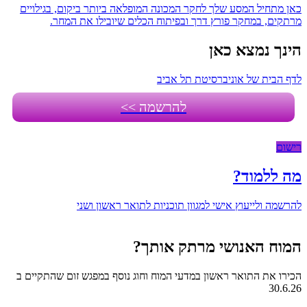
כאן מתחיל המסע שלך לחקר המכונה המופלאה ביותר ביקום, בגילויים
מרתקים, במחקר פורץ דרך ובפיתוח הכלים שיובילו את המחר.
הינך נמצא כאן
לדף הבית של אוניברסיטת תל אביב
להרשמה >>
רישום
מה ללמוד?
להרשמה ולייעוץ אישי למגוון תוכניות לתואר ראשון ושני
המוח האנושי מרתק אותך?
הכירו את התואר ראשון במדעי המוח וחוג נוסף במפגש זום שהתקיים ב
30.6.26