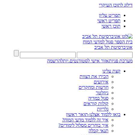
דילוג לתוכן העיקרי
תפריט עליון
תפריט ראשי
תוכן ראשי
בית הספר סגול למדעי המוח
אוניברסיטת תל אביב
מערכת פניות
אזור אישי לסטודנטים.יות
להרשמה
קצת עלינו
הכירו את הצוות
אירועים
חדשות ומחקרים
ניוזלטר
סגול במדיה
קולות קוראים
גלריות
בואו ללמוד אצלנו-תואר ראשון
איך זה ללמוד מדעי המוח?
איך בוחרים מסלול לימודים?
תנאי קבלה