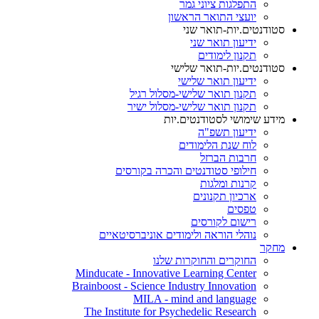
התפלגות ציוני גמר
יועצי התואר הראשון
סטודנטים.יות-תואר שני
ידיעון תואר שני
תקנון לימודים
סטודנטים.יות-תואר שלישי
ידיעון תואר שלישי
תקנון תואר שלישי-מסלול רגיל
תקנון תואר שלישי-מסלול ישיר
מידע שימושי לסטודנטים.יות
ידיעון תשפ"ה
לוח שנת הלימודים
חרבות הברזל
חילופי סטודנטים והכרה בקורסים
קרנות ומלגות
ארכיון תקנונים
טפסים
רישום לקורסים
נוהלי הוראה ולימודים אוניברסיטאיים
מחקר
החוקרים והחוקרות שלנו
Minducate - Innovative Learning Center
Brainboost - Science Industry Innovation
MILA - mind and language
The Institute for Psychedelic Research