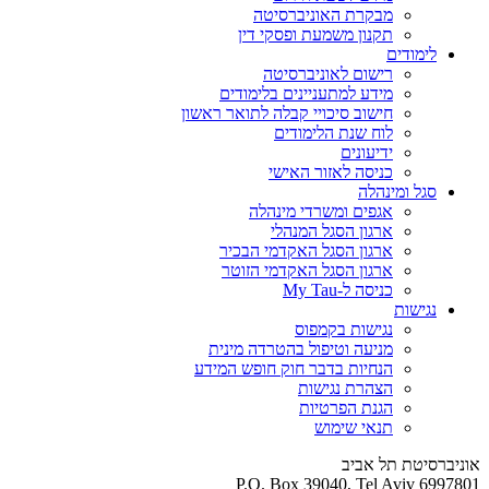
מבקרת האוניברסיטה
תקנון משמעת ופסקי דין
לימודים
רישום לאוניברסיטה
מידע למתעניינים בלימודים
חישוב סיכויי קבלה לתואר ראשון
לוח שנת הלימודים
ידיעונים
כניסה לאזור האישי
סגל ומינהלה
אגפים ומשרדי מינהלה
ארגון הסגל המנהלי
ארגון הסגל האקדמי הבכיר
ארגון הסגל האקדמי הזוטר
כניסה ל-My Tau
נגישות
נגישות בקמפוס
מניעה וטיפול בהטרדה מינית
הנחיות בדבר חוק חופש המידע
הצהרת נגישות
הגנת הפרטיות
תנאי שימוש
אוניברסיטת תל אביב
P.O. Box 39040, Tel Aviv 6997801