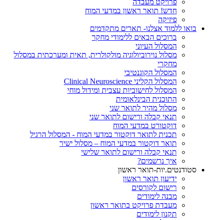
פרויקט מעבדה
חדש! תואר ראשון במדעי המוח
פיזיקה
בואו ללמוד אצלנו- תארים מתקדמים
ברוכים הבאים ללימודי מחקר
המסלול העיוני
מסלול נוירוביולוגיה מולקולרית, תאית ומערכתית במסלול
מחקרי
המסלול הקוגנטיבי
המסלול הקליני Clinical Neuroscience
המסלול לחישוביות עצבית ומידול מוחי
התוכנית הבינלאומית
מסלול מהיר לתואר שני
תנאי קבלה ורישום לתואר שני
דוקטורט במדעי המוח
תכנית לתואר דוקטור במדעי המוח - המסלול הרגיל
תואר דוקטור במדעי המוח – מסלול ישיר
תנאי קבלה ורישום לתואר שלישי
איך נרשמים?
סטודנטים.יות-תואר ראשון
ידיעון תואר ראשון
רישום לקורסים
מבנה לימודים
מעבדת פרויקט בתואר ראשון
תקנון לימודים