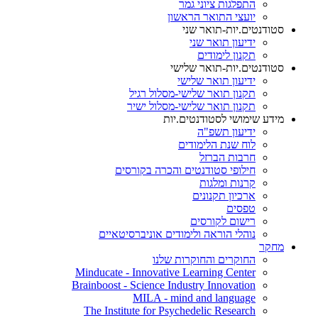
התפלגות ציוני גמר
יועצי התואר הראשון
סטודנטים.יות-תואר שני
ידיעון תואר שני
תקנון לימודים
סטודנטים.יות-תואר שלישי
ידיעון תואר שלישי
תקנון תואר שלישי-מסלול רגיל
תקנון תואר שלישי-מסלול ישיר
מידע שימושי לסטודנטים.יות
ידיעון תשפ"ה
לוח שנת הלימודים
חרבות הברזל
חילופי סטודנטים והכרה בקורסים
קרנות ומלגות
ארכיון תקנונים
טפסים
רישום לקורסים
נוהלי הוראה ולימודים אוניברסיטאיים
מחקר
החוקרים והחוקרות שלנו
Minducate - Innovative Learning Center
Brainboost - Science Industry Innovation
MILA - mind and language
The Institute for Psychedelic Research