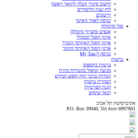
חישוב סיכויי קבלה לתואר ראשון
לוח שנת הלימודים
ידיעונים
כניסה לאזור האישי
סגל ומינהלה
אגפים ומשרדי מינהלה
ארגון הסגל המנהלי
ארגון הסגל האקדמי הבכיר
ארגון הסגל האקדמי הזוטר
כניסה ל-My Tau
נגישות
נגישות בקמפוס
מניעה וטיפול בהטרדה מינית
הנחיות בדבר חוק חופש המידע
הצהרת נגישות
הגנת הפרטיות
תנאי שימוש
אוניברסיטת תל אביב
P.O. Box 39040, Tel Aviv 6997801