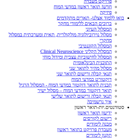
פרויקט מעבדה
חדש! תואר ראשון במדעי המוח
פיזיקה
בואו ללמוד אצלנו- תארים מתקדמים
ברוכים הבאים ללימודי מחקר
המסלול העיוני
מסלול נוירוביולוגיה מולקולרית, תאית ומערכתית במסלול
מחקרי
המסלול הקוגנטיבי
המסלול הקליני Clinical Neuroscience
המסלול לחישוביות עצבית ומידול מוחי
התוכנית הבינלאומית
מסלול מהיר לתואר שני
תנאי קבלה ורישום לתואר שני
דוקטורט במדעי המוח
תכנית לתואר דוקטור במדעי המוח - המסלול הרגיל
תואר דוקטור במדעי המוח – מסלול ישיר
תנאי קבלה ורישום לתואר שלישי
איך נרשמים?
סטודנטים.יות-תואר ראשון
ידיעון תואר ראשון
רישום לקורסים
מבנה לימודים
מעבדת פרויקט בתואר ראשון
תקנון לימודים