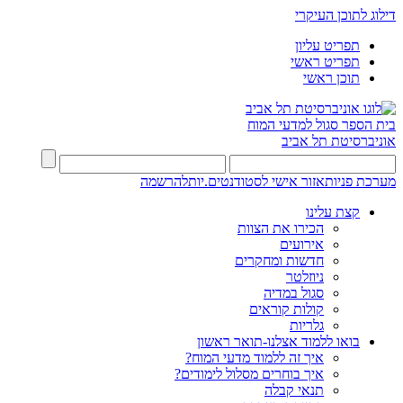
דילוג לתוכן העיקרי
תפריט עליון
תפריט ראשי
תוכן ראשי
בית הספר סגול למדעי המוח
אוניברסיטת תל אביב
מערכת פניות
אזור אישי לסטודנטים.יות
להרשמה
קצת עלינו
הכירו את הצוות
אירועים
חדשות ומחקרים
ניוזלטר
סגול במדיה
קולות קוראים
גלריות
בואו ללמוד אצלנו-תואר ראשון
איך זה ללמוד מדעי המוח?
איך בוחרים מסלול לימודים?
תנאי קבלה