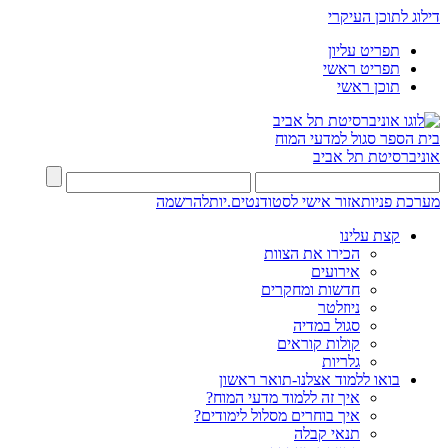
דילוג לתוכן העיקרי
תפריט עליון
תפריט ראשי
תוכן ראשי
בית הספר סגול למדעי המוח
אוניברסיטת תל אביב
מערכת פניות
אזור אישי לסטודנטים.יות
להרשמה
קצת עלינו
הכירו את הצוות
אירועים
חדשות ומחקרים
ניוזלטר
סגול במדיה
קולות קוראים
גלריות
בואו ללמוד אצלנו-תואר ראשון
איך זה ללמוד מדעי המוח?
איך בוחרים מסלול לימודים?
תנאי קבלה