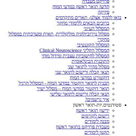
פרויקט מעבדה
חדש! תואר ראשון במדעי המוח
פיזיקה
בואו ללמוד אצלנו- תארים מתקדמים
ברוכים הבאים ללימודי מחקר
המסלול העיוני
מסלול נוירוביולוגיה מולקולרית, תאית ומערכתית במסלול
מחקרי
המסלול הקוגנטיבי
המסלול הקליני Clinical Neuroscience
המסלול לחישוביות עצבית ומידול מוחי
התוכנית הבינלאומית
מסלול מהיר לתואר שני
תנאי קבלה ורישום לתואר שני
דוקטורט במדעי המוח
תכנית לתואר דוקטור במדעי המוח - המסלול הרגיל
תואר דוקטור במדעי המוח – מסלול ישיר
תנאי קבלה ורישום לתואר שלישי
איך נרשמים?
סטודנטים.יות-תואר ראשון
ידיעון תואר ראשון
רישום לקורסים
מבנה לימודים
מעבדת פרויקט בתואר ראשון
תקנון לימודים