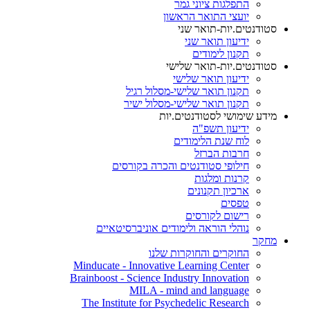
התפלגות ציוני גמר
יועצי התואר הראשון
סטודנטים.יות-תואר שני
ידיעון תואר שני
תקנון לימודים
סטודנטים.יות-תואר שלישי
ידיעון תואר שלישי
תקנון תואר שלישי-מסלול רגיל
תקנון תואר שלישי-מסלול ישיר
מידע שימושי לסטודנטים.יות
ידיעון תשפ"ה
לוח שנת הלימודים
חרבות הברזל
חילופי סטודנטים והכרה בקורסים
קרנות ומלגות
ארכיון תקנונים
טפסים
רישום לקורסים
נוהלי הוראה ולימודים אוניברסיטאיים
מחקר
החוקרים והחוקרות שלנו
Minducate - Innovative Learning Center
Brainboost - Science Industry Innovation
MILA - mind and language
The Institute for Psychedelic Research