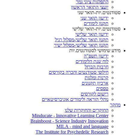
התפלגות ציוני גמר
יועצי התואר הראשון
סטודנטים.יות-תואר שני
ידיעון תואר שני
תקנון לימודים
סטודנטים.יות-תואר שלישי
ידיעון תואר שלישי
תקנון תואר שלישי-מסלול רגיל
תקנון תואר שלישי-מסלול ישיר
מידע שימושי לסטודנטים.יות
ידיעון תשפ"ה
לוח שנת הלימודים
חרבות הברזל
חילופי סטודנטים והכרה בקורסים
קרנות ומלגות
ארכיון תקנונים
טפסים
רישום לקורסים
נוהלי הוראה ולימודים אוניברסיטאיים
מחקר
החוקרים והחוקרות שלנו
Minducate - Innovative Learning Center
Brainboost - Science Industry Innovation
MILA - mind and language
The Institute for Psychedelic Research