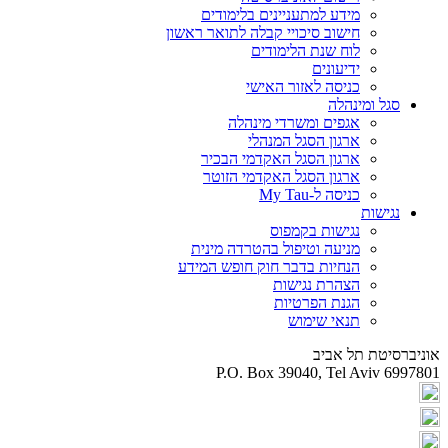
מידע למתעניינים בלימודים
חישוב סיכויי קבלה לתואר ראשון
לוח שנת הלימודים
ידיעונים
כניסה לאזור האישי
סגל ומינהלה
אגפים ומשרדי מינהלה
ארגון הסגל המנהלי
ארגון הסגל האקדמי הבכיר
ארגון הסגל האקדמי הזוטר
כניסה ל-My Tau
נגישות
נגישות בקמפוס
מניעה וטיפול בהטרדה מינית
הנחיות בדבר חוק חופש המידע
הצהרת נגישות
הגנת הפרטיות
תנאי שימוש
אוניברסיטת תל אביב
P.O. Box 39040, Tel Aviv 6997801