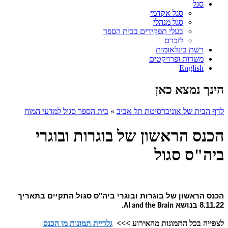
סגל
סגל אקדמי
סגל מנהלי
בעלי תפקידים בבית הספר
לזכרם
רשת בינלאומית
משרות ופרויקטים
English
הינך נמצא כאן
לדף הבית של אוניברסיטת תל אביב
»
בית הספר סגול למדעי המוח
הכנס הראשון של בוגרות ובוגרי
ביה"ס סגול
הכנס הראשון של בוגרות ובוגרי ביה"ס סגול התקיים בתאריך
8.11.22 בנושא
.
AI and the Brain
לצפייה בכל התמונות מהאירוע >>>
גלריית תמונות מן הכנס