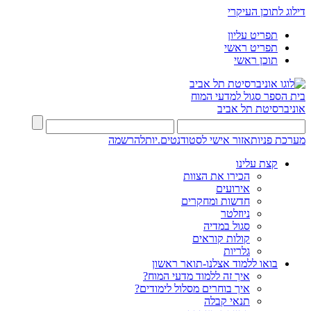
דילוג לתוכן העיקרי
תפריט עליון
תפריט ראשי
תוכן ראשי
בית הספר סגול למדעי המוח
אוניברסיטת תל אביב
מערכת פניות
אזור אישי לסטודנטים.יות
להרשמה
קצת עלינו
הכירו את הצוות
אירועים
חדשות ומחקרים
ניוזלטר
סגול במדיה
קולות קוראים
גלריות
בואו ללמוד אצלנו-תואר ראשון
איך זה ללמוד מדעי המוח?
איך בוחרים מסלול לימודים?
תנאי קבלה