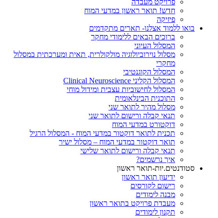
פרויקט מעבדה
חדש! תואר ראשון במדעי המוח
פיזיקה
בואו ללמוד אצלנו- תארים מתקדמים
ברוכים הבאים ללימודי מחקר
המסלול העיוני
מסלול נוירוביולוגיה מולקולרית, תאית ומערכתית במסלול
מחקרי
המסלול הקוגנטיבי
המסלול הקליני Clinical Neuroscience
המסלול לחישוביות עצבית ומידול מוחי
התוכנית הבינלאומית
מסלול מהיר לתואר שני
תנאי קבלה ורישום לתואר שני
דוקטורט במדעי המוח
תכנית לתואר דוקטור במדעי המוח - המסלול הרגיל
תואר דוקטור במדעי המוח – מסלול ישיר
תנאי קבלה ורישום לתואר שלישי
איך נרשמים?
סטודנטים.יות-תואר ראשון
ידיעון תואר ראשון
רישום לקורסים
מבנה לימודים
מעבדת פרויקט בתואר ראשון
תקנון לימודים