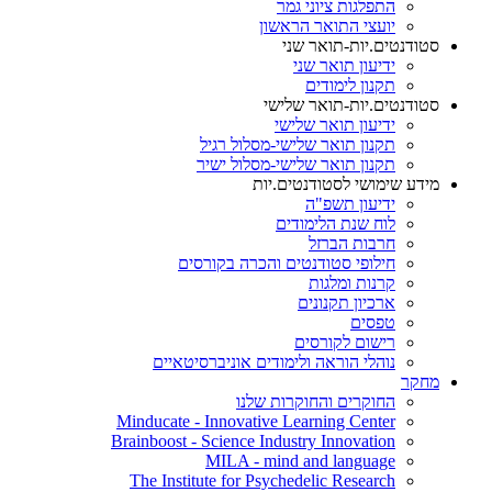
התפלגות ציוני גמר
יועצי התואר הראשון
סטודנטים.יות-תואר שני
ידיעון תואר שני
תקנון לימודים
סטודנטים.יות-תואר שלישי
ידיעון תואר שלישי
תקנון תואר שלישי-מסלול רגיל
תקנון תואר שלישי-מסלול ישיר
מידע שימושי לסטודנטים.יות
ידיעון תשפ"ה
לוח שנת הלימודים
חרבות הברזל
חילופי סטודנטים והכרה בקורסים
קרנות ומלגות
ארכיון תקנונים
טפסים
רישום לקורסים
נוהלי הוראה ולימודים אוניברסיטאיים
מחקר
החוקרים והחוקרות שלנו
Minducate - Innovative Learning Center
Brainboost - Science Industry Innovation
MILA - mind and language
The Institute for Psychedelic Research