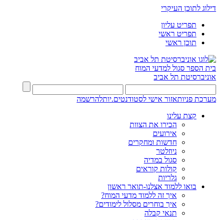
דילוג לתוכן העיקרי
תפריט עליון
תפריט ראשי
תוכן ראשי
בית הספר סגול למדעי המוח
אוניברסיטת תל אביב
מערכת פניות
אזור אישי לסטודנטים.יות
להרשמה
קצת עלינו
הכירו את הצוות
אירועים
חדשות ומחקרים
ניוזלטר
סגול במדיה
קולות קוראים
גלריות
בואו ללמוד אצלנו-תואר ראשון
איך זה ללמוד מדעי המוח?
איך בוחרים מסלול לימודים?
תנאי קבלה