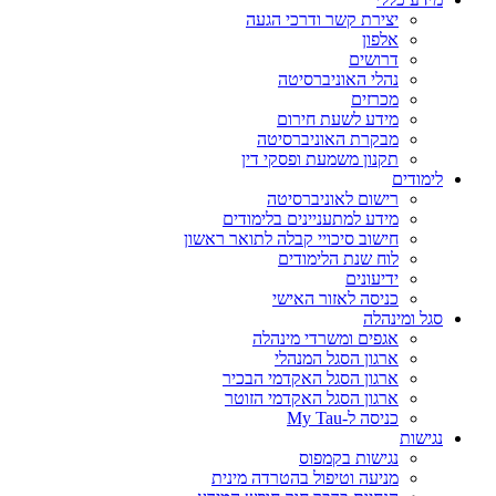
יצירת קשר ודרכי הגעה
אלפון
דרושים
נהלי האוניברסיטה
מכרזים
מידע לשעת חירום
מבקרת האוניברסיטה
תקנון משמעת ופסקי דין
לימודים
רישום לאוניברסיטה
מידע למתעניינים בלימודים
חישוב סיכויי קבלה לתואר ראשון
לוח שנת הלימודים
ידיעונים
כניסה לאזור האישי
סגל ומינהלה
אגפים ומשרדי מינהלה
ארגון הסגל המנהלי
ארגון הסגל האקדמי הבכיר
ארגון הסגל האקדמי הזוטר
כניסה ל-My Tau
נגישות
נגישות בקמפוס
מניעה וטיפול בהטרדה מינית