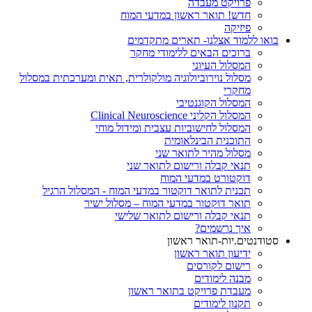
פרויקט מעבדה
חדש! תואר ראשון במדעי המוח
פיזיקה
בואו ללמוד אצלנו- תארים מתקדמים
ברוכים הבאים ללימודי מחקר
המסלול העיוני
מסלול נוירוביולוגיה מולקולרית, תאית ומערכתית במסלול
מחקרי
המסלול הקוגנטיבי
המסלול הקליני Clinical Neuroscience
המסלול לחישוביות עצבית ומידול מוחי
התוכנית הבינלאומית
מסלול מהיר לתואר שני
תנאי קבלה ורישום לתואר שני
דוקטורט במדעי המוח
תכנית לתואר דוקטור במדעי המוח - המסלול הרגיל
תואר דוקטור במדעי המוח – מסלול ישיר
תנאי קבלה ורישום לתואר שלישי
איך נרשמים?
סטודנטים.יות-תואר ראשון
ידיעון תואר ראשון
רישום לקורסים
מבנה לימודים
מעבדת פרויקט בתואר ראשון
תקנון לימודים