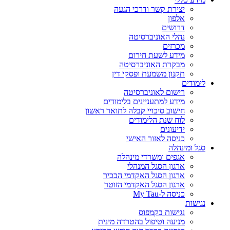
יצירת קשר ודרכי הגעה
אלפון
דרושים
נהלי האוניברסיטה
מכרזים
מידע לשעת חירום
מבקרת האוניברסיטה
תקנון משמעת ופסקי דין
לימודים
רישום לאוניברסיטה
מידע למתעניינים בלימודים
חישוב סיכויי קבלה לתואר ראשון
לוח שנת הלימודים
ידיעונים
כניסה לאזור האישי
סגל ומינהלה
אגפים ומשרדי מינהלה
ארגון הסגל המנהלי
ארגון הסגל האקדמי הבכיר
ארגון הסגל האקדמי הזוטר
כניסה ל-My Tau
נגישות
נגישות בקמפוס
מניעה וטיפול בהטרדה מינית