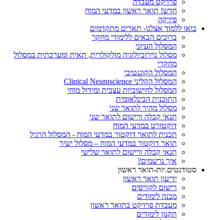
פרויקט מעבדה
חדש! תואר ראשון במדעי המוח
פיזיקה
בואו ללמוד אצלנו- תארים מתקדמים
ברוכים הבאים ללימודי מחקר
המסלול העיוני
מסלול נוירוביולוגיה מולקולרית, תאית ומערכתית במסלול
מחקרי
המסלול הקוגנטיבי
המסלול הקליני Clinical Neuroscience
המסלול לחישוביות עצבית ומידול מוחי
התוכנית הבינלאומית
מסלול מהיר לתואר שני
תנאי קבלה ורישום לתואר שני
דוקטורט במדעי המוח
תכנית לתואר דוקטור במדעי המוח - המסלול הרגיל
תואר דוקטור במדעי המוח – מסלול ישיר
תנאי קבלה ורישום לתואר שלישי
איך נרשמים?
סטודנטים.יות-תואר ראשון
ידיעון תואר ראשון
רישום לקורסים
מבנה לימודים
מעבדת פרויקט בתואר ראשון
תקנון לימודים