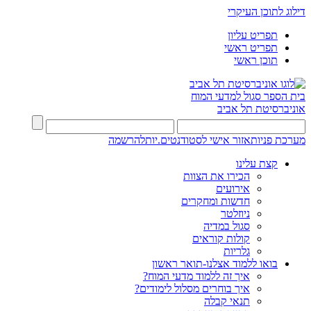
דילוג לתוכן העיקרי
תפריט עליון
תפריט ראשי
תוכן ראשי
בית הספר סגול למדעי המוח
אוניברסיטת תל אביב
מערכת פניות
אזור אישי לסטודנטים.יות
להרשמה
קצת עלינו
הכירו את הצוות
אירועים
חדשות ומחקרים
ניוזלטר
סגול במדיה
קולות קוראים
גלריות
בואו ללמוד אצלנו-תואר ראשון
איך זה ללמוד מדעי המוח?
איך בוחרים מסלול לימודים?
תנאי קבלה