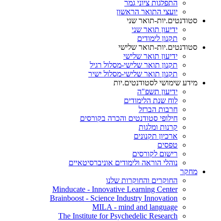
התפלגות ציוני גמר
יועצי התואר הראשון
סטודנטים.יות-תואר שני
ידיעון תואר שני
תקנון לימודים
סטודנטים.יות-תואר שלישי
ידיעון תואר שלישי
תקנון תואר שלישי-מסלול רגיל
תקנון תואר שלישי-מסלול ישיר
מידע שימושי לסטודנטים.יות
ידיעון תשפ"ה
לוח שנת הלימודים
חרבות הברזל
חילופי סטודנטים והכרה בקורסים
קרנות ומלגות
ארכיון תקנונים
טפסים
רישום לקורסים
נוהלי הוראה ולימודים אוניברסיטאיים
מחקר
החוקרים והחוקרות שלנו
Minducate - Innovative Learning Center
Brainboost - Science Industry Innovation
MILA - mind and language
The Institute for Psychedelic Research